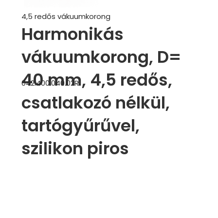
4,5 redős vákuumkorong
Harmonikás
vákuumkorong, D=
40 mm, 4,5 redős,
042.400.040.02R
csatlakozó nélkül,
tartógyűrűvel,
szilikon piros