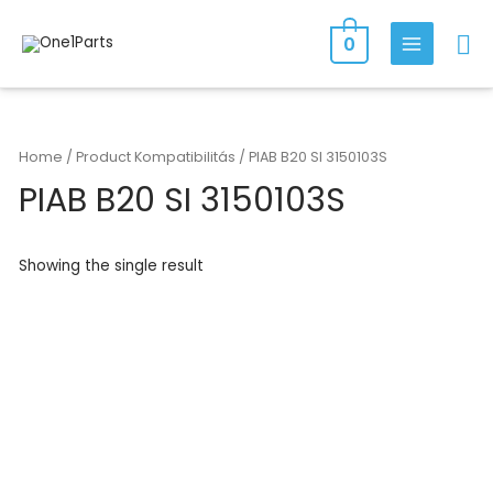
Skip
Se
to
0
MAIN
content
MENU
Home
/ Product Kompatibilitás / PIAB B20 SI 3150103S
PIAB B20 SI 3150103S
Showing the single result