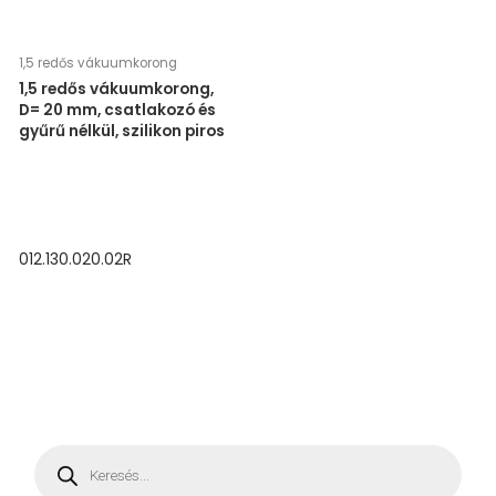
1,5 redős vákuumkorong
1,5 redős vákuumkorong,
D= 20 mm, csatlakozó és
gyűrű nélkül, szilikon piros
012.130.020.02R
P
r
o
d