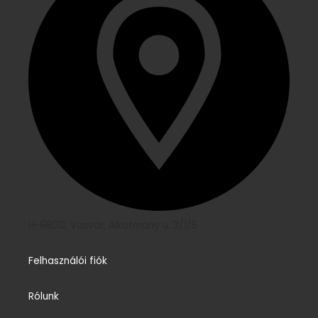
H-9800, Vasvár, Alkotmány u. 3/1/5
Felhasználói fiók
Rólunk