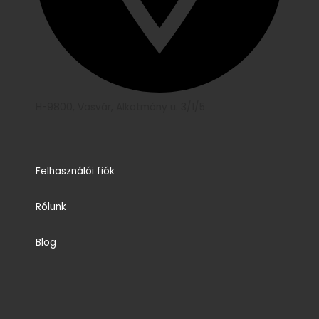
H-9800, Vasvár, Alkotmány u. 3/1/5
Felhasználói fiók
Rólunk
Blog