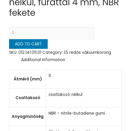
nélkül, furattal 4 mm, NBR
fekete
1,5
redős
ADD TO CART
vákuumkorong
vákuumkorong,
SKU:
012.141.011.01
Category:
1,5 redős vákuumkorong
D=
Additional information
11
mm,
11
Átmérő (mm)
1,5
redős,
csatlakozó nélkül
csatlakozó
Csatlakozó
nélkül,
furattal
NBR – nitrile-butadiene gumi
Anyagminőség
4
mm,