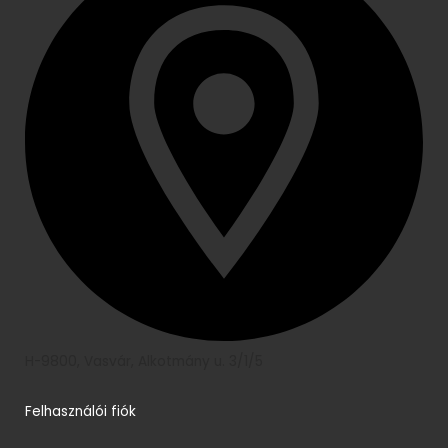
H-9800, Vasvár, Alkotmány u. 3/1/5
Felhasználói fiók