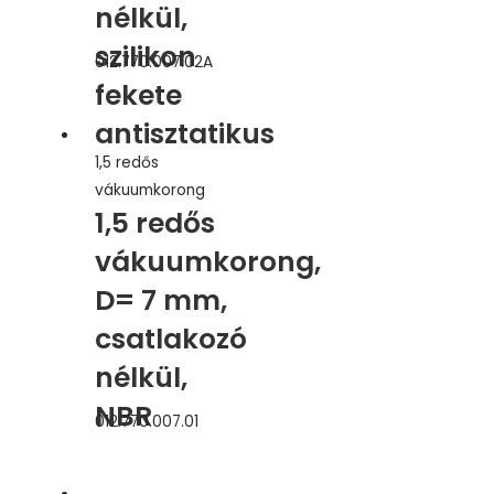
nélkül,
szilikon
012.770.007.02A
fekete
antisztatikus
1,5 redős
vákuumkorong
1,5 redős
vákuumkorong,
D= 7 mm,
csatlakozó
nélkül,
NBR
012.770.007.01