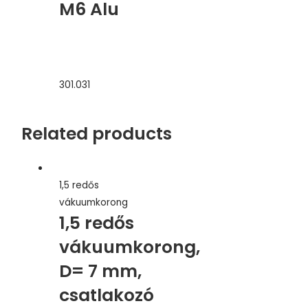
M6 Alu
301.031
Related products
1,5 redős
vákuumkorong
1,5 redős
vákuumkorong,
D= 7 mm,
csatlakozó