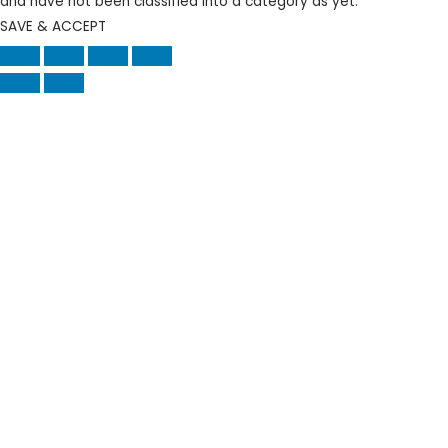
and have not been classified into a category as yet.
SAVE & ACCEPT