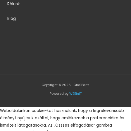
Rólunk
Blog
Copyright © 2026 | One1Parts
Powered by
WEBinIT
Weboldalunkon cookie-kat használunk, hogy a legrelevánsabb
élményt nyújtsuk azáltal, hogy emlékeznek a preferenciáira és
ismételt látogatásokra. Az „Összes elfogadása” gombra