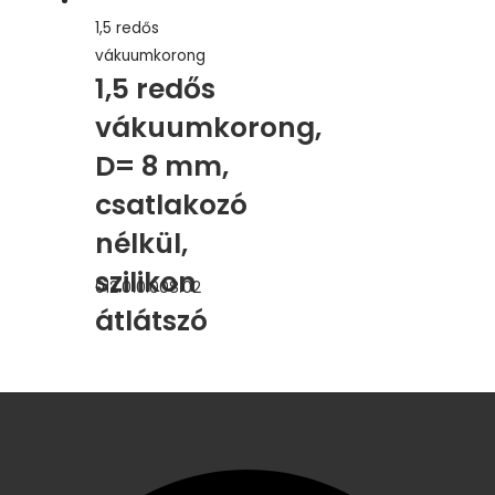
1,5 redős
vákuumkorong
1,5 redős
vákuumkorong,
D= 8 mm,
csatlakozó
nélkül,
szilikon
012.010.008.02
átlátszó