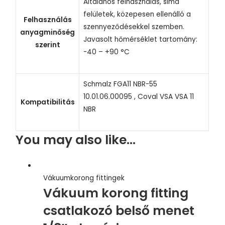
Általános felhasználás, sima
NBR
felületek, közepesen ellenálló a
fekete
Felhasználás
szennyeződésekkel szemben.
quantity
anyagminőség
Javasolt hőmérséklet tartomány:
szerint
-40 – +90 °C
Schmalz FGA11 NBR-55
10.01.06.00095 , Coval VSA VSA 11
Kompatibilitás
NBR
You may also like…
Vákuumkorong fittingek
Vákuum korong fitting
csatlakozó belső menet