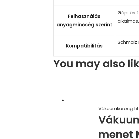
quantity
Gépi és é
Felhasználás
alkalmas
anyagminőség szerint
Schmalz F
Kompatibilitás
You may also li
Vákuumkorong fit
Vákuum 
menet 