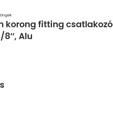
tingek
korong fitting csatlakozó
/8″, Alu
s