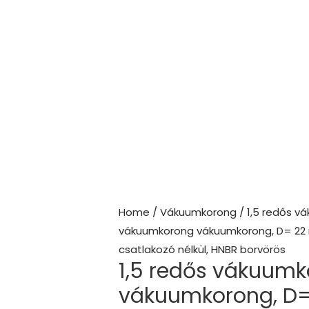
Home
/
Vákuumkorong
/
1,5 redős v
vákuumkorong vákuumkorong, D= 22 m
csatlakozó nélkül, HNBR borvörös
1,5 redős vákuum
vákuumkorong, D=