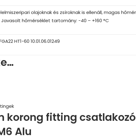
lelmiszeripari olajoknak és zsíroknak is ellenáll, magas hő
. Javasolt hőmérséklet tartomány: -40 – +160 °C
GA22 HT1-60 10.01.06.01249
ke…
tingek
korong fitting csatlakozó
M6 Alu