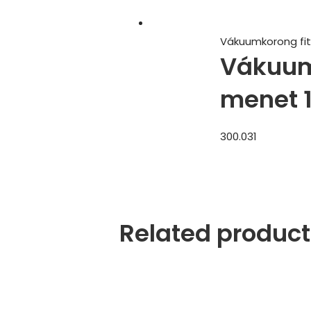
Vákuumkorong fit
Vákuum 
menet 1
300.031
Related product