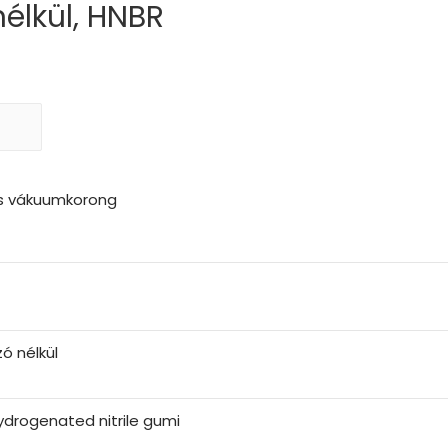
nélkül, HNBR
ős vákuumkorong
ó nélkül
ydrogenated nitrile gumi