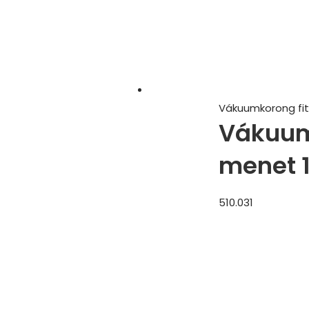
Vákuumkorong fit
Vákuum 
menet 
510.031