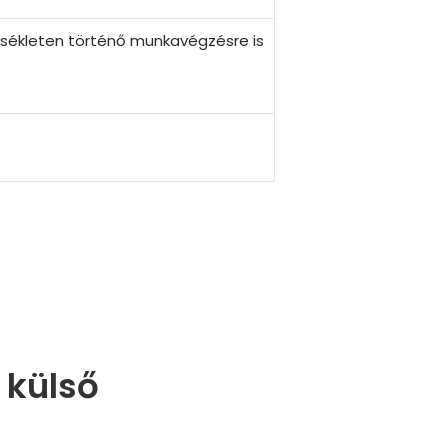
mérsékleten történő munkavégzésre is
 külső