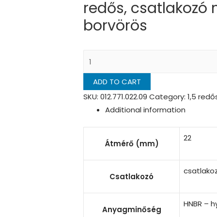
redős, csatlakozó 
borvörös
1,5
redős
ADD TO CART
vákuumkorong
vákuumkorong,
SKU:
012.771.022.09
Category:
1,5 red
D=
Additional information
22
mm,
22
Átmérő (mm)
1,5
redős,
csatlakoz
csatlakozó
Csatlakozó
nélkül,
HNBR
HNBR – h
Anyagminőség
borvörös