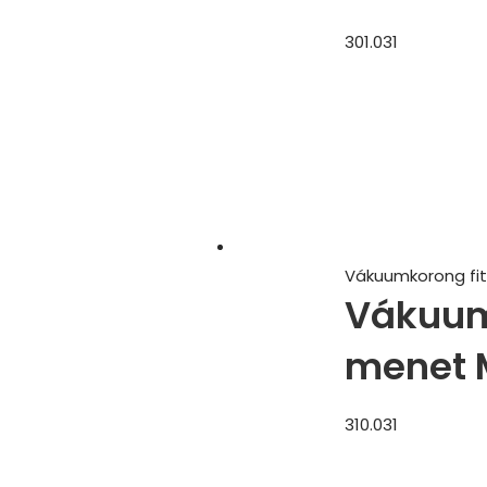
301.031
Vákuumkorong fit
Vákuum 
menet 
310.031