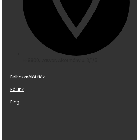
H-9800, Vasvár, Alkotmány u. 3/1/5
Felhasználói fiók
Rólunk
Blog