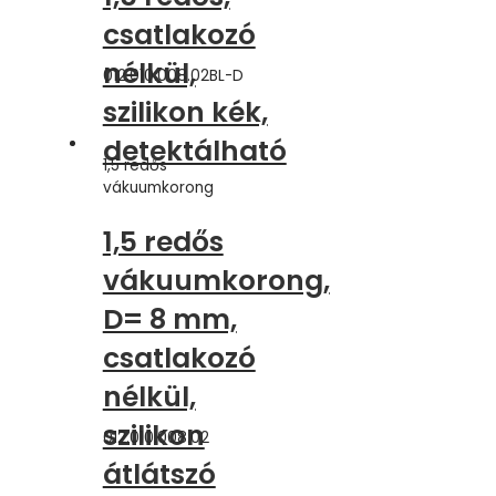
csatlakozó
nélkül,
012.010.008.02BL-D
szilikon kék,
detektálható
1,5 redős
vákuumkorong
1,5 redős
vákuumkorong,
D= 8 mm,
csatlakozó
nélkül,
szilikon
012.010.008.02
átlátszó