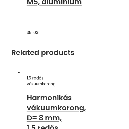
M5, alumínium
351.031
Related products
1,5 redős
vákuumkorong
Harmonikás
vákuumkorong,
D= 8 mm,
1,5 redős,