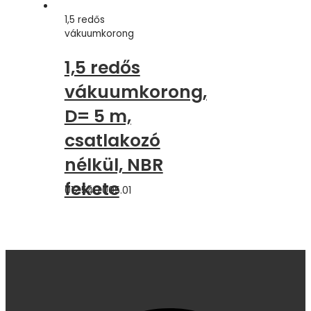
1,5 redős
vákuumkorong
1,5 redős
vákuumkorong,
D= 5 m,
csatlakozó
nélkül, NBR
fekete
012.540.005.01