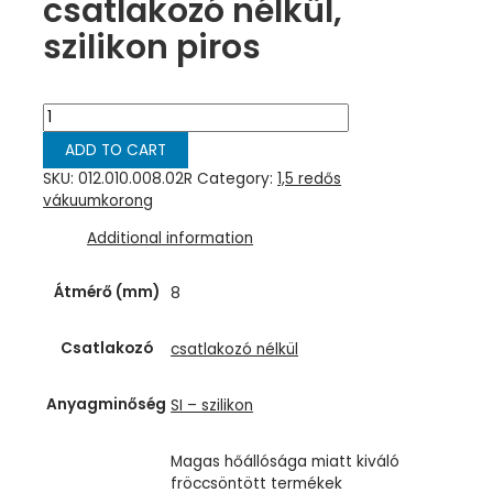
csatlakozó nélkül,
szilikon piros
Harmonikás
vákuumkorong,
ADD TO CART
D=
8
SKU:
012.010.008.02R
Category:
1,5 redős
mm,
vákuumkorong
1,5
Additional information
redős,
csatlakozó
nélkül,
Átmérő (mm)
8
szilikon
piros
Csatlakozó
csatlakozó nélkül
quantity
Anyagminőség
SI – szilikon
Magas hőállósága miatt kiváló
fröccsöntött termékek