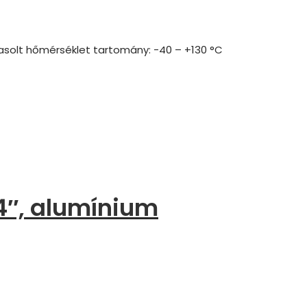
vasolt hőmérséklet tartomány: -40 – +130 °C
4″, alumínium