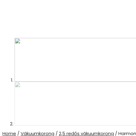
Home
/
Vákuumkorong
/
2,5 redős vákuumkorong
/ Harmon