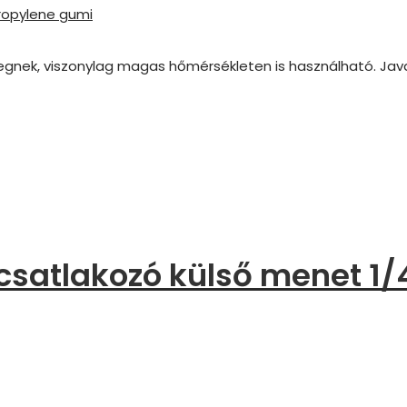
ropylene gumi
özegnek, viszonylag magas hőmérsékleten is használható. Ja
csatlakozó külső menet 1/