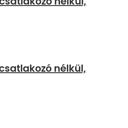
satlakozó nélkül,
satlakozó nélkül,