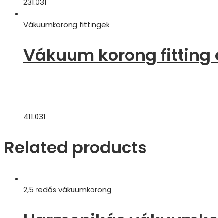
231.031
Vákuumkorong fittingek
Vákuum korong fitting 
411.031
Related products
2,5 redős vákuumkorong