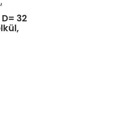
M
 D= 32
lkül,