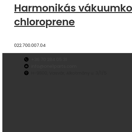
Harmonikás vákuumkoro
chloroprene
022.700.007.04
+36 70 284 05 31
info@one1parts.com
H-9800, Vasvár, Alkotmány u. 3/1/5