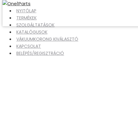
Skip
NYITÓLAP
to
TERMÉKEK
content
SZOLGÁLTATÁSOK
KATALÓGUSOK
VÁKUUMKORONG KIVÁLASZTÓ
KAPCSOLAT
BELÉPÉS/REGISZTRÁCIÓ