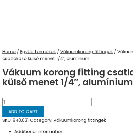
Home
/
Egyéb termékek
/
Vákuumkorong fittingek
/ Vákuum
csatlakozó külső menet 1/4″, alumínium
Vákuum korong fitting csatl
külső menet 1/4″, alumínium
Vákuum
korong
ADD TO CART
fitting
SKU:
940.031
Category:
Vákuumkorong fittingek
csatlakozó
külső
Additional information