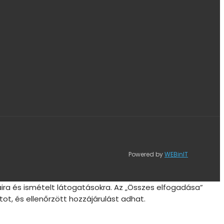
Powered by
WEBinIT
ira és ismételt látogatásokra. Az „Összes elfogadása”
ot, és ellenőrzött hozzájárulást adhat.