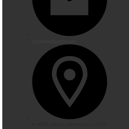
info@one1parts.com
H-9800, Vasvár, Alkotmány u. 3/1/5