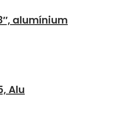
8″, alumínium
, Alu