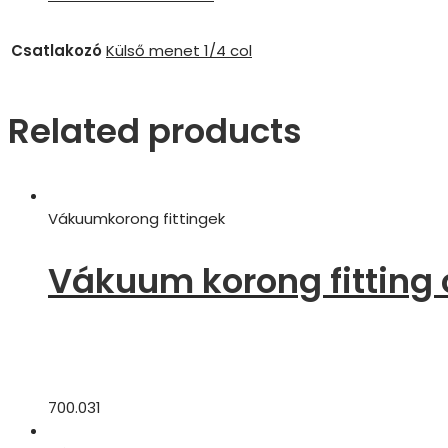
menet
1/4″,
Csatlakozó
Külső menet 1/4 col
alumínium
quantity
Related products
Vákuumkorong fittingek
Vákuum korong fitting 
700.031