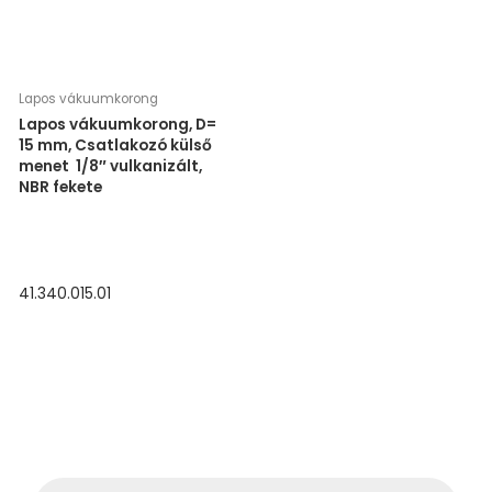
Lapos vákuumkorong
Lapos vákuumkorong, D=
15 mm, Csatlakozó külső
menet 1/8″ vulkanizált,
NBR fekete
41.340.015.01
P