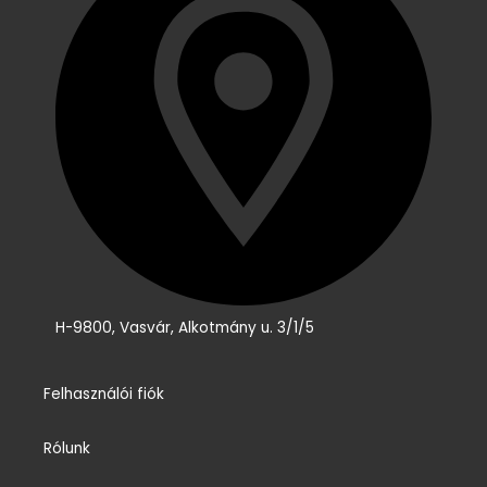
H-9800, Vasvár, Alkotmány u. 3/1/5
Felhasználói fiók
Rólunk