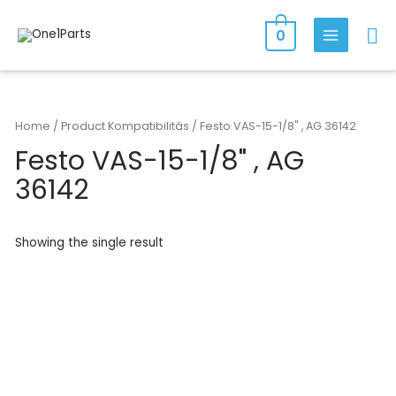
Skip
Se
to
0
MAIN
content
MENU
Home
/ Product Kompatibilitás / Festo VAS-15-1/8" , AG 36142
Festo VAS-15-1/8" , AG
36142
Showing the single result