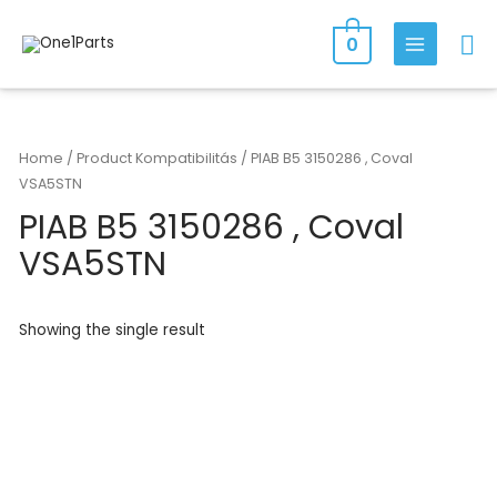
Skip
Se
to
0
MAIN
content
MENU
Home
/ Product Kompatibilitás / PIAB B5 3150286 , Coval
VSA5STN
PIAB B5 3150286 , Coval
VSA5STN
Showing the single result