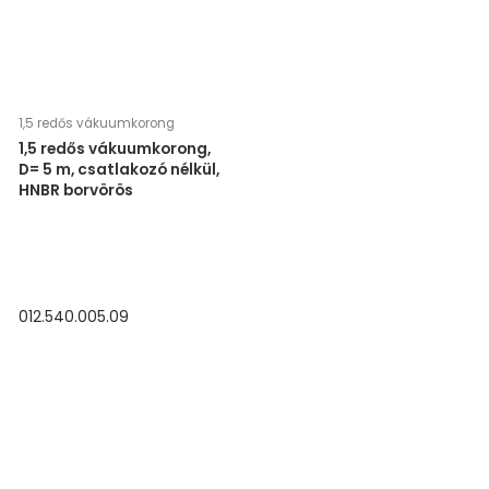
1,5 redős vákuumkorong
1,5 redős vákuumkorong,
D= 5 m, csatlakozó nélkül,
HNBR borvörös
012.540.005.09