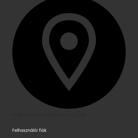
H-9800, Vasvár, Alkotmány u. 3/1/5
Felhasználói fiók