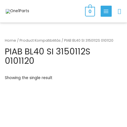
Skip
Se
to
0
MAIN
content
MENU
Home
/ Product Kompatibilitás / PIAB BL40 SI 3150112S 0101120
PIAB BL40 SI 3150112S
0101120
Showing the single result