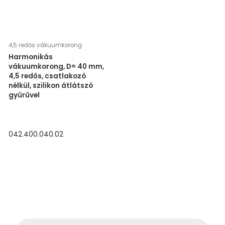
4,5 redős vákuumkorong
Harmonikás
vákuumkorong, D= 40 mm,
4,5 redős, csatlakozó
nélkül, szilikon átlátszó
gyűrűvel
042.400.040.02
P