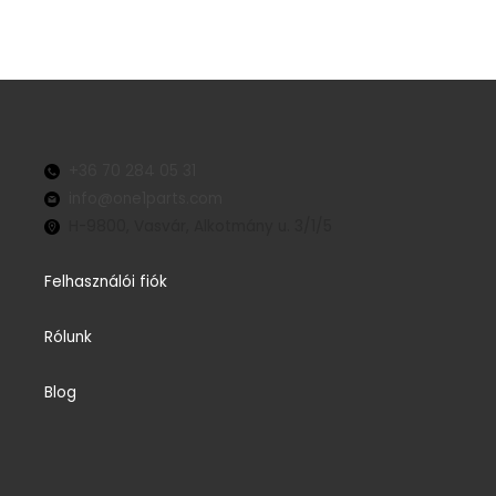
+36 70 284 05 31
info@one1parts.com
H-9800, Vasvár, Alkotmány u. 3/1/5
Felhasználói fiók
Rólunk
Blog