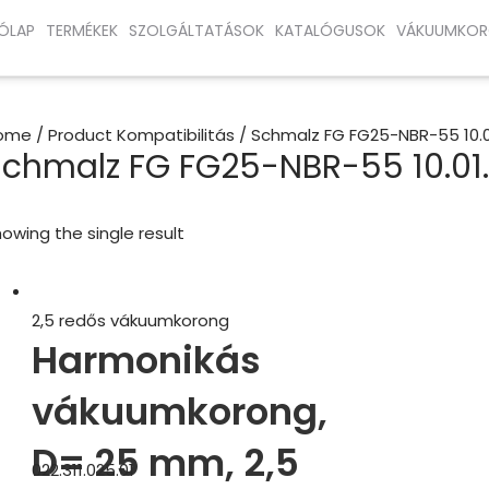
ÓLAP
TERMÉKEK
SZOLGÁLTATÁSOK
KATALÓGUSOK
VÁKUUMKOR
ome
/ Product Kompatibilitás / Schmalz FG FG25-NBR-55 10.
Schmalz FG FG25-NBR-55 10.01
owing the single result
2,5 redős vákuumkorong
Harmonikás
vákuumkorong,
D= 25 mm, 2,5
022.311.025.01