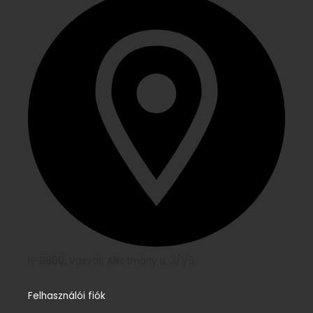
H-9800, Vasvár, Alkotmány u. 3/1/5
Felhasználói fiók