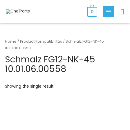
Skip
Se
to
0
MAIN
content
MENU
Home
/ Product Kompatibilitás / Schmalz FG12-NK-45
10.01.06.00558
Schmalz FG12-NK-45
10.01.06.00558
Showing the single result