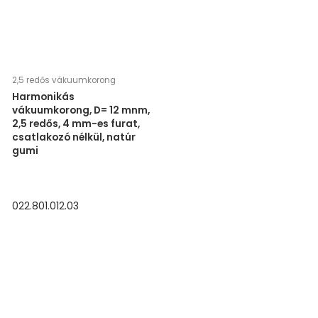
2,5 redős vákuumkorong
Harmonikás
vákuumkorong, D= 12 mnm,
2,5 redős, 4 mm-es furat,
csatlakozó nélkül, natúr
gumi
022.801.012.03