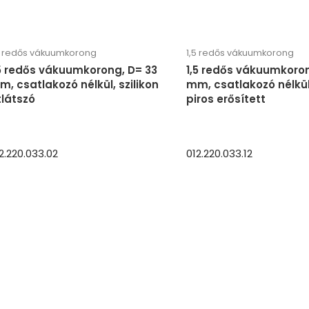
5 redős vákuumkorong
1,5 redős vákuumkorong
,5 redős vákuumkorong, D= 33
1,5 redős vákuumkoron
, csatlakozó nélkül, szilikon
mm, csatlakozó nélkül,
tlátszó
piros erősített
2.220.033.02
012.220.033.12