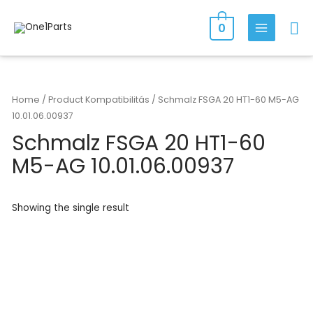
Skip
Se
to
0
MAIN
content
MENU
Home
/ Product Kompatibilitás / Schmalz FSGA 20 HT1-60 M5-AG
10.01.06.00937
Schmalz FSGA 20 HT1-60
M5-AG 10.01.06.00937
Showing the single result