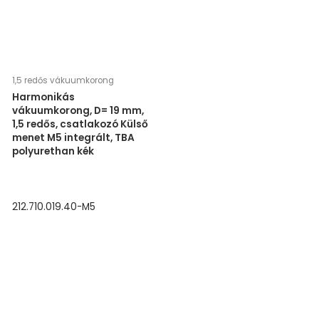
1,5 redős vákuumkorong
Harmonikás
vákuumkorong, D= 19 mm,
1,5 redős, csatlakozó Külső
menet M5 integrált, TBA
polyurethan kék
212.710.019.40-M5