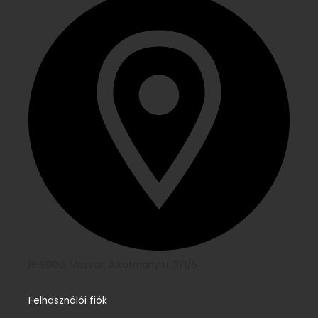
H-9800, Vasvár, Alkotmány u. 3/1/5
Felhasználói fiók