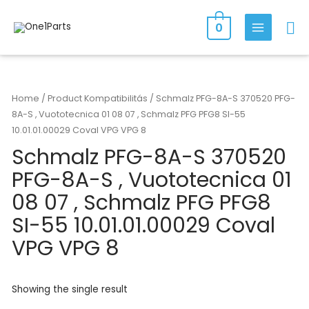
Skip
Se
to
0
MAIN
content
MENU
Home
/ Product Kompatibilitás / Schmalz PFG-8A-S 370520 PFG-
8A-S , Vuototecnica 01 08 07 , Schmalz PFG PFG8 SI-55
10.01.01.00029 Coval VPG VPG 8
Schmalz PFG-8A-S 370520
PFG-8A-S , Vuototecnica 01
08 07 , Schmalz PFG PFG8
SI-55 10.01.01.00029 Coval
VPG VPG 8
Showing the single result