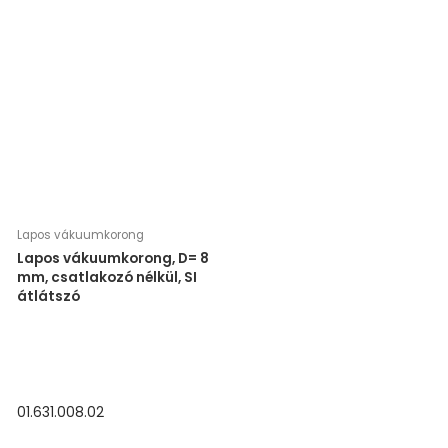
Lapos vákuumkorong
Lapos vákuumkorong, D= 8
mm, csatlakozó nélkül, SI
átlátszó
01.631.008.02