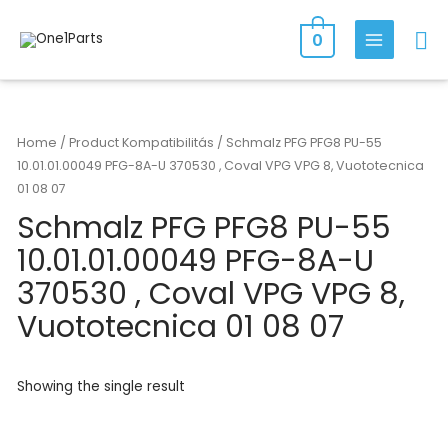
Skip
Se
to
0
MAIN
content
MENU
Home
/ Product Kompatibilitás / Schmalz PFG PFG8 PU-55
10.01.01.00049 PFG-8A-U 370530 , Coval VPG VPG 8, Vuototecnica
01 08 07
Schmalz PFG PFG8 PU-55
10.01.01.00049 PFG-8A-U
370530 , Coval VPG VPG 8,
Vuototecnica 01 08 07
Showing the single result