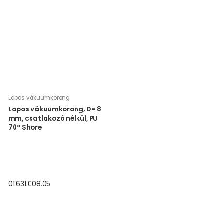
Lapos vákuumkorong
Lapos vákuumkorong, D= 8
mm, csatlakozó nélkül, PU
70° Shore
01.631.008.05