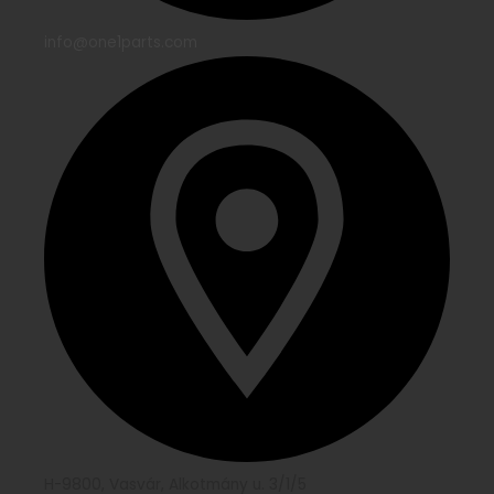
info@one1parts.com
H-9800, Vasvár, Alkotmány u. 3/1/5