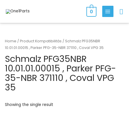
Skip
Se
to
0
MAIN
content
MENU
Home
/ Product Kompatibilitás / Schmalz PFG35NBR
10.01.01.00015 , Parker PFG-35-NBR 371110 , Coval VPG 35
Schmalz PFG35NBR
10.01.01.00015 , Parker PFG-
35-NBR 371110 , Coval VPG
35
Showing the single result