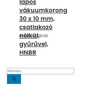
lapos
vákuumkorong
30 x 10 mm,
csatlakozó
nélkül,
03.020.030010.09
gyűrűvel,
HNBR
P
r
o
d
u
c