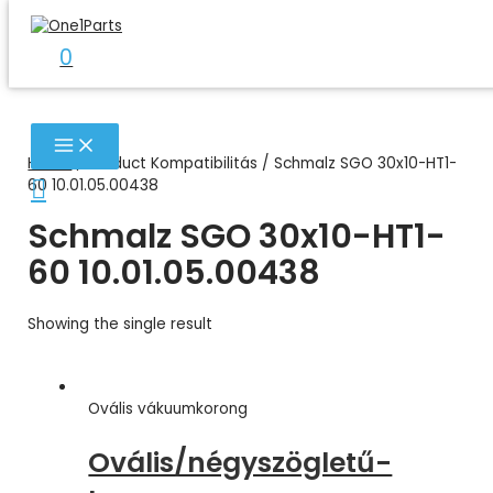
Skip
to
0
content
MAIN
MENU
Home
/ Product Kompatibilitás / Schmalz SGO 30x10-HT1-
Search
60 10.01.05.00438
Schmalz SGO 30x10-HT1-
60 10.01.05.00438
Showing the single result
Ovális vákuumkorong
Ovális/négyszögletű-