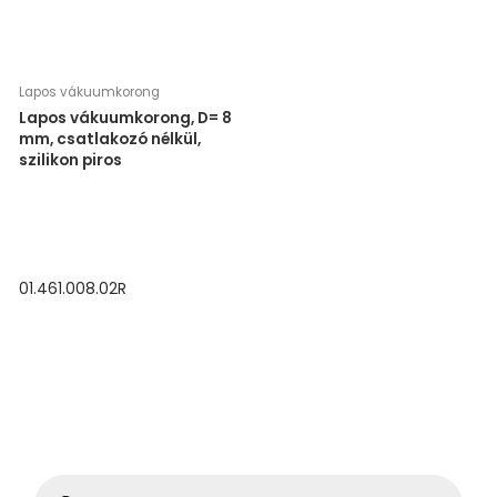
Lapos vákuumkorong
Lapos vákuumkorong, D= 8
mm, csatlakozó nélkül,
szilikon piros
01.461.008.02R
P
r