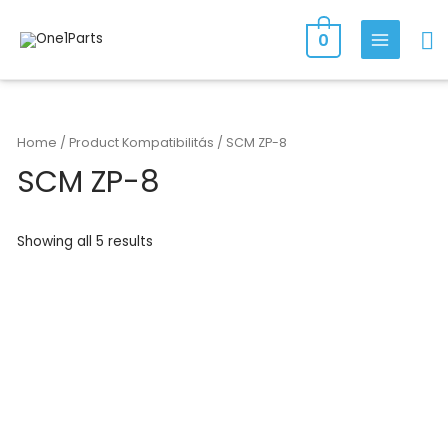
Skip
Se
to
0
MAIN
content
MENU
Home
/ Product Kompatibilitás / SCM ZP-8
SCM ZP-8
Showing all 5 results