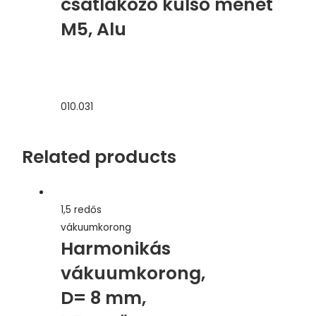
csatlakozó külső menet
M5, Alu
010.031
Related products
1,5 redős
vákuumkorong
Harmonikás
vákuumkorong,
D= 8 mm,