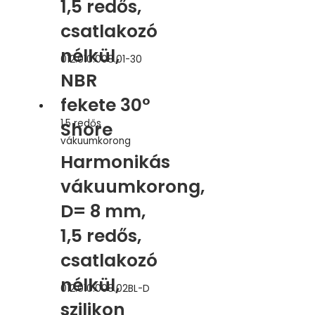
1,5 redős,
csatlakozó
nélkül,
012.010.008.01-30
NBR
fekete 30°
1,5 redős
Shore
vákuumkorong
Harmonikás
vákuumkorong,
D= 8 mm,
1,5 redős,
csatlakozó
nélkül,
012.010.008.02BL-D
szilikon