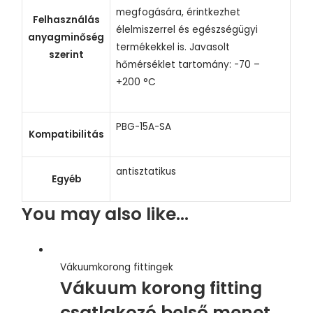
megfogására, érintkezhet
Felhasználás
élelmiszerrel és egészségügyi
anyagminőség
termékekkel is. Javasolt
szerint
hőmérséklet tartomány: -70 –
+200 °C
PBG-15A-SA
Kompatibilitás
antisztatikus
Egyéb
You may also like…
Vákuumkorong fittingek
Vákuum korong fitting
csatlakozó belső menet