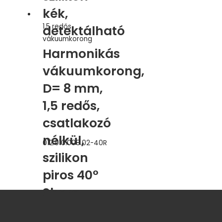
kék,
1,5 redős
detektálható
vákuumkorong
Harmonikás
vákuumkorong,
D= 8 mm,
1,5 redős,
csatlakozó
nélkül,
012.010.008.02-40R
szilikon
piros 40°
Shore