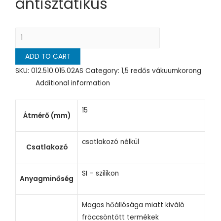
antisztatikus
1,5
redős
ADD TO CART
vákuumkorong,
D=
SKU:
012.510.015.02AS
Category:
1,5 redős vákuumkorong
15
Additional information
mm,
csatlakozó
15
Átmérő (mm)
nélkül,
szilikon
csatlakozó nélkül
antisztatikus
Csatlakozó
quantity
SI – szilikon
Anyagminőség
Magas hőállósága miatt kiváló
fröccsöntött termékek