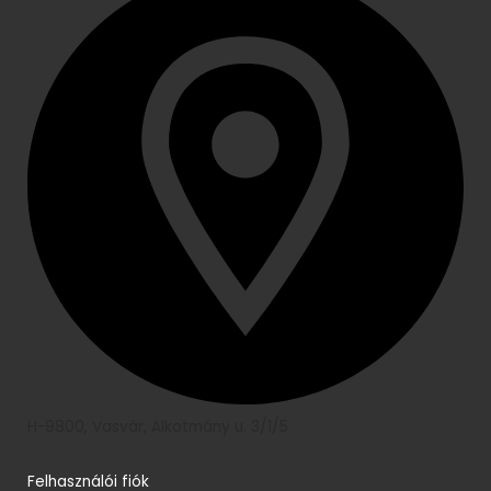
H-9800, Vasvár, Alkotmány u. 3/1/5
Felhasználói fiók