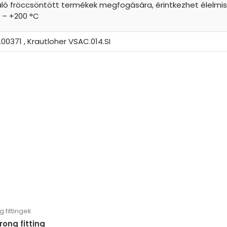
ló fröccsöntött termékek megfogására, érintkezhet élelmisz
 – +200 °C
00371 , Krautloher VSAC.014.SI
fittingek
ong fitting