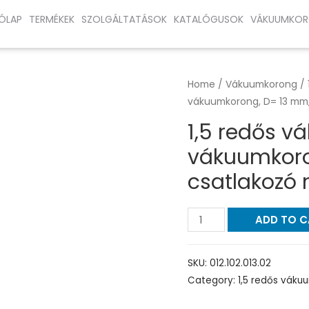
ÓLAP
TERMÉKEK
SZOLGÁLTATÁSOK
KATALÓGUSOK
VÁKUUMKOR
Home
/
Vákuumkorong
/
vákuumkorong, D= 13 mm, 1
1,5 redős 
vákuumkoron
csatlakozó n
ADD TO 
SKU:
012.102.013.02
Category:
1,5 redős vák