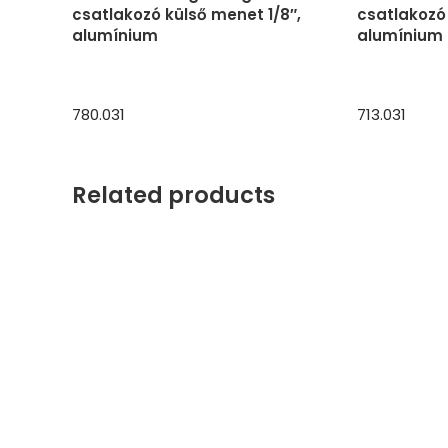
csatlakozó külső menet 1/8″,
csatlakozó
alumínium
alumínium
780.031
713.031
Related products