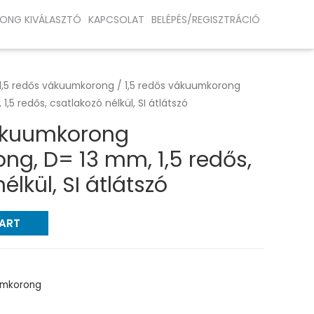
ONG KIVÁLASZTÓ
KAPCSOLAT
BELÉPÉS/REGISZTRÁCIÓ
1,5 redős vákuumkorong
/ 1,5 redős vákuumkorong
,5 redős, csatlakozó nélkül, SI átlátszó
vákuumkorong
g, D= 13 mm, 1,5 redős,
élkül, SI átlátszó
CART
uumkorong