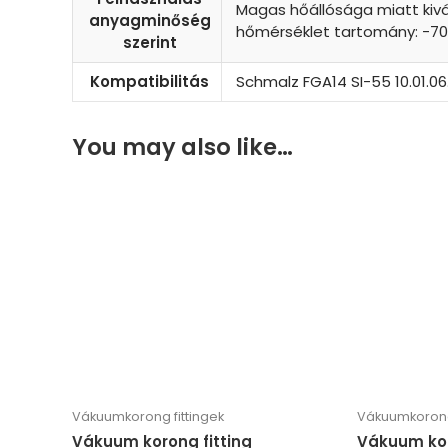
Magas hőállósága miatt kivá
anyagminőség
hőmérséklet tartomány: -70
szerint
Kompatibilitás
Schmalz FGA14 SI-55 10.01.06.
You may also like…
Vákuumkorong fittingek
Vákuumkorong 
Vákuum korong fitting
Vákuum kor