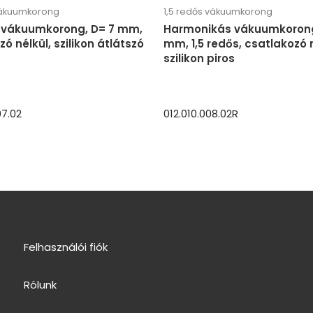
vákuumkorong
1,5 redős vákuumkorong
s vákuumkorong, D= 7 mm,
Harmonikás vákuumkorong
ó nélkül, szilikon átlátszó
mm, 1,5 redős, csatlakozó n
szilikon piros
07.02
012.010.008.02R
Felhasználói fiók
Rólunk