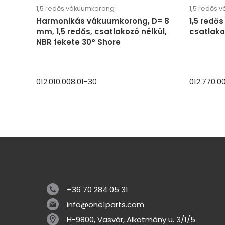
1,5 redős vákuumkorong
1,5 redős 
Harmonikás vákuumkorong, D= 8
1,5 redő
mm, 1,5 redős, csatlakozó nélkül,
csatlakoz
NBR fekete 30° Shore
012.010.008.01-30
012.770.0
+36 70 284 05 31
info@one1parts.com
H-9800, Vasvár, Alkotmány u. 3/1/5