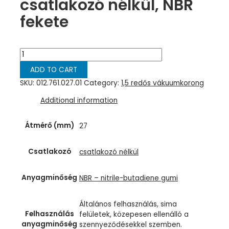
csatlakozó nélkül, NBR
fekete
1,5
redős
ADD TO CART
vákuumkorong,
D=
SKU:
012.761.027.01
Category:
1,5 redős vákuumkorong
27
Additional information
mm,
1,5
redős,
Átmérő (mm)
27
csatlakozó
nélkül,
Csatlakozó
csatlakozó nélkül
NBR
fekete
quantity
Anyagminőség
NBR – nitrile-butadiene gumi
Általános felhasználás, sima
Felhasználás
felületek, közepesen ellenálló a
anyagminőség
szennyeződésekkel szemben.