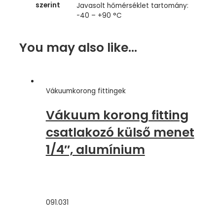
szerint
Javasolt hőmérséklet tartomány:
-40 – +90 °C
You may also like…
Vákuumkorong fittingek
Vákuum korong fitting
csatlakozó külső menet
1/4″, alumínium
091.031