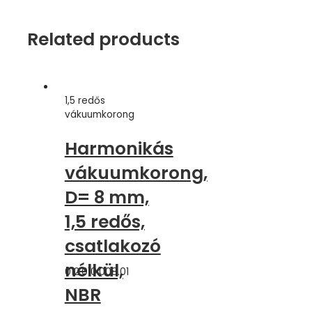
Related products
1,5 redős
vákuumkorong
Harmonikás
vákuumkorong,
D= 8 mm,
1,5 redős,
csatlakozó
nélkül,
012.010.008.01
NBR