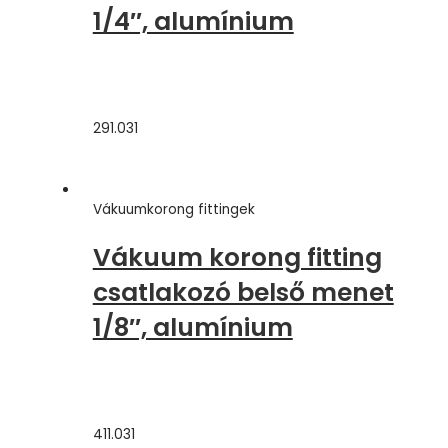
1/4″, alumínium
291.031
Vákuumkorong fittingek
Vákuum korong fitting
csatlakozó belső menet
1/8″, alumínium
411.031