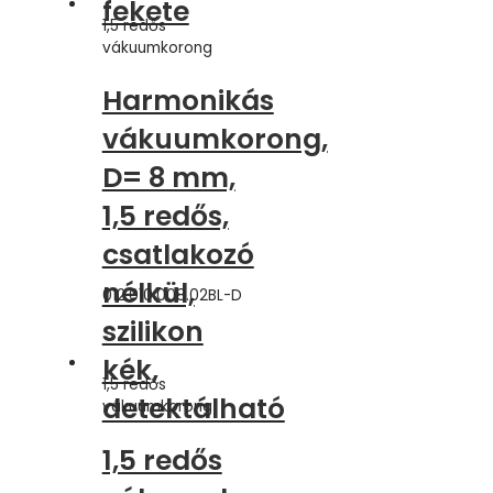
fekete
1,5 redős
vákuumkorong
Harmonikás
vákuumkorong,
D= 8 mm,
1,5 redős,
csatlakozó
nélkül,
012.010.008.02BL-D
szilikon
kék,
1,5 redős
detektálható
vákuumkorong
1,5 redős