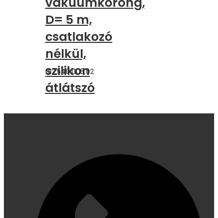
vákuumkorong,
D= 5 m,
csatlakozó
nélkül,
szilikon
012.540.005.02
átlátszó