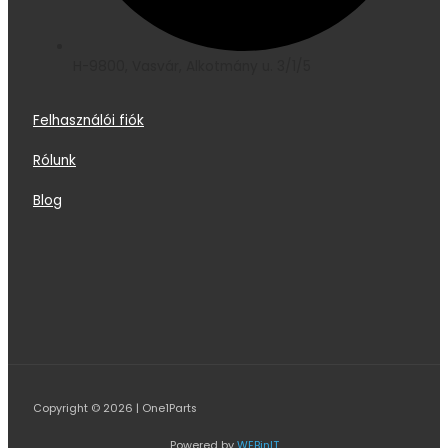
H-9800, Vasvár, Alkotmány u. 3/1/5
Felhasználói fiók
Rólunk
Blog
Copyright © 2026 | One1Parts
Powered by
WEBinIT