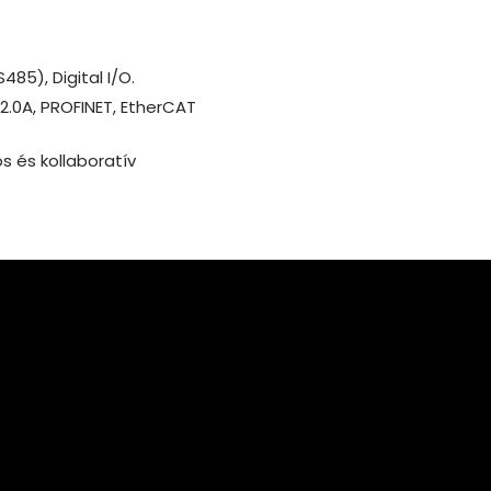
5), Digital I/O.
N2.0A, PROFINET, EtherCAT
s és kollaboratív