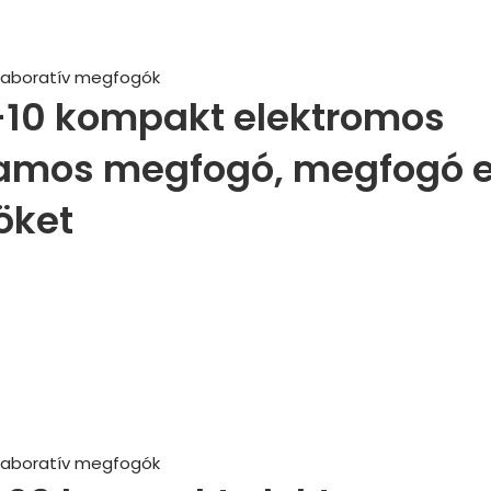
llaboratív megfogók
-10 kompakt elektromos
amos megfogó, megfogó er
öket
llaboratív megfogók