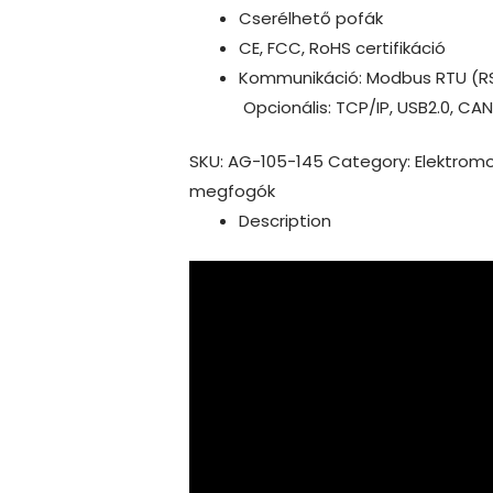
Cserélhető pofák
CE, FCC, RoHS certifikáció
Kommunikáció: Modbus RTU (RS48
Opcionális: TCP/IP, USB2.0, CA
SKU:
AG-105-145
Category:
Elektromo
megfogók
Description