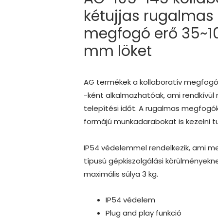
kétujjas rugalmas
megfogó erő 35~10
mm löket
AG termékek a kollaboratív megfogók
-ként alkalmazhatóak, ami rendkívül
telepítési időt. A rugalmas megfog
formájú munkadarabokat is kezelni t
IP54 védelemmel rendelkezik, ami m
típusú gépkiszolgálási körülmények
maximális súlya 3 kg.
IP54 védelem
Plug and play funkció