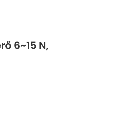
ő 6~15 N,