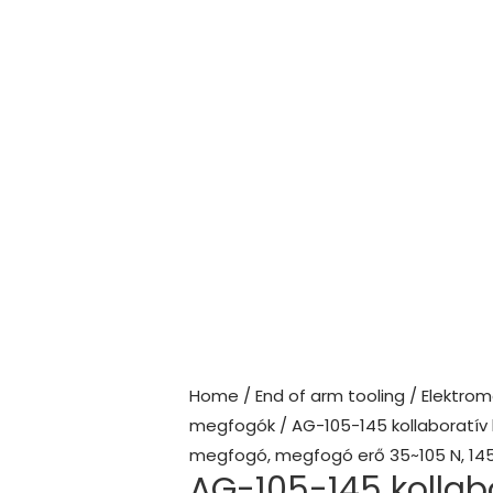
Home
/
End of arm tooling
/
Elektrom
megfogók
/ AG-105-145 kollaboratív
megfogó, megfogó erő 35~105 N, 14
AG-105-145 kollab