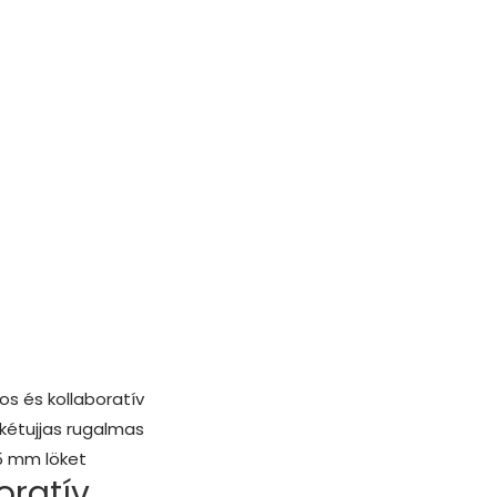
os és kollaboratív
 kétujjas rugalmas
5 mm löket
oratív