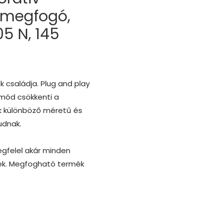
 megfogó,
5 N, 145
 családja. Plug and play
 mód csökkenti a
ók különböző méretű és
udnak.
egfelel akár minden
nek. Megfogható termék