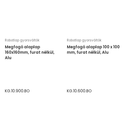
Robotlap gyorsváltók
Robotlap gyorsváltók
Megfogó alaplap
Megfogó alaplap 100 x 100
160x160mm, furat nélkül,
mm, furat nélkül, Alu
Alu
KG.10.900.BO
KG.10.600.BO