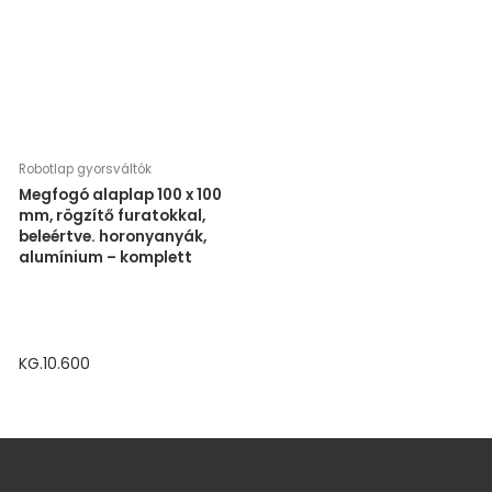
Robotlap gyorsváltók
Megfogó alaplap 100 x 100
mm, rögzítő furatokkal,
beleértve. horonyanyák,
alumínium – komplett
KG.10.600