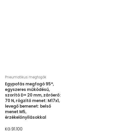
Pneumatikus megfogók
Egypofás megfogó 95°,
egyszeres működésű,
szorító D= 20 mm, záróerő:
70 N, rögzítő menet: M17x1,
levegő bemenet: belső
menet M5,
érzékelőnyílásokkal
KG.91.100