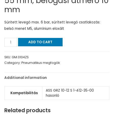
55 mm, befogási átmérő 10
mm
Sűritett levegő max. 6 bar, sűrített levegő csatlakozás:
belső menet M5, alumínium eloxált
ADD TO CART
SKU:
GM.0104ZS
Category:
Pneumatikus megfogók
Additional information
ASS GRZ 10-12 S 1-412-35-00
Kompatibilitás
hasonló
Related products