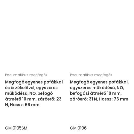
Pneumatikus megfogók
Pneumatikus megfogók
Megfogó egyenes pofákkal
Megfogó egyenes pofákkal,
és érzékelővel, egyszeres
egyszeres működésű, NO,
működésű, NO, befogó
befogási átmérő 10 mm,
átmérő 10 mm, záróerő: 23
záróerő: 31 N, Hossz: 76 mm
N, Hossz: 66 mm
GM.0105SM
GM.0106