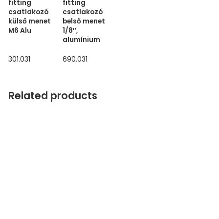
fitting
fitting
csatlakozó
csatlakozó
külső menet
belső menet
M6 Alu
1/8″,
alumínium
301.031
690.031
Related products