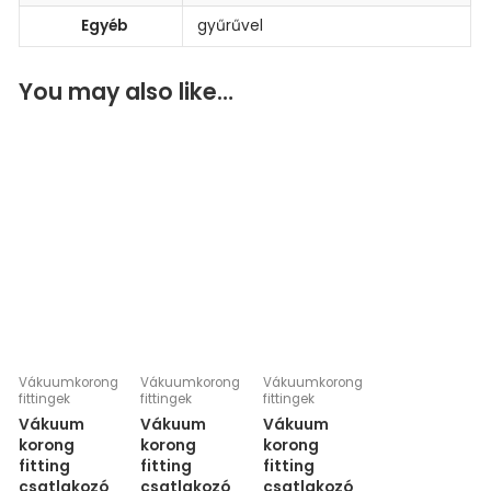
Egyéb
gyűrűvel
You may also like…
Vákuumkorong
Vákuumkorong
Vákuumkorong
fittingek
fittingek
fittingek
Vákuum
Vákuum
Vákuum
korong
korong
korong
fitting
fitting
fitting
csatlakozó
csatlakozó
csatlakozó