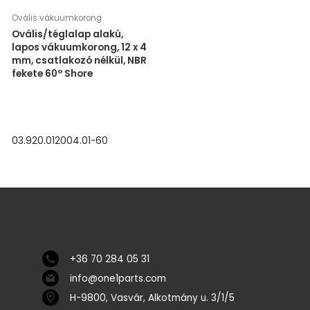
Ovális vákuumkorong
Ovális/téglalap alakú,
lapos vákuumkorong, 12 x 4
mm, csatlakozó nélkül, NBR
fekete 60° Shore
03.920.012004.01-60
+36 70 284 05 31
info@one1parts.com
H-9800, Vasvár, Alkotmány u. 3/1/5