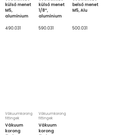
külső menet
külső menet
belső menet
M5,
1/8″,
M5, Alu
alumínium
alumínium
490.031
590.031
500.031
Vákuumkorong
Vákuumkorong
fittingek
fittingek
Vákuum
Vákuum
korong
korong