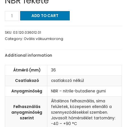
NBR fekete
ADD TO CART
SKU:
03.120.036012.01
Category:
Ovális vákuumkorong
Additional information
Átmérő (mm)
36
Csatlakozó
csatlakozó nélkül
Anyagminőség
NBR – nitrile-butadiene gumi
Általános felhasználás, sima
Felhasználás
felületek, közepesen ellenálló a
anyagminőség
szennyeződésekkel szemben.
szerint
Javasolt hőmérséklet tartomány:
-40 – +90 °C