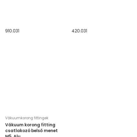
910.031
420.031
Vákuumkorong fittingek
Vákuum korong fitting
csatlakozó belső menet
M5, Alu