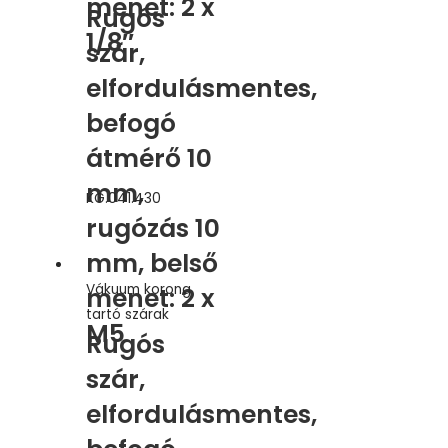
menet: 2 x
Rugós
1/8″
szár,
elfordulásmentes,
befogó
átmérő 10
mm,
KG.041.430
rugózás 10
mm, belső
Vákuum korong
menet: 2 x
tartó szárak
M5
Rugós
szár,
elfordulásmentes,