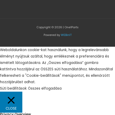
Copyright © 2026 | One1Parts
Powered by
WEBinIT
Weboldalunkon cookie-kat használunk, hogy a legrelevánsabb
élményt nyújtsuk azáltal, hogy emlékeznek a preferenciáira és
ismételt látogatásokra. Az „Összes elfogadása” gombra
kattintva hozzájárul az ÖSSZES süti használatához. Mindazonáltal
felkeresheti a "Cookie-beállítások" menüpontot, és ellenőrzött
hozzájárulást adhat.
Süti beállítások
Összes elfogadása
CLOSE
Privacy Overview