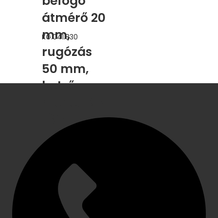
befogó
átmérő 20
mm,
KG.041.830
rugózás
50 mm,
belső
menet: 2 x
1/8″