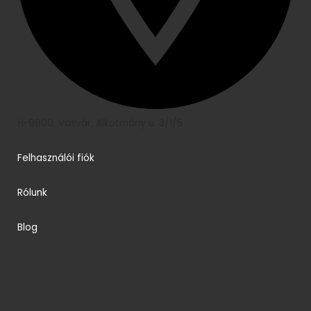
H-9800, Vasvár, Alkotmány u. 3/1/5
Felhasználói fiók
Rólunk
Blog