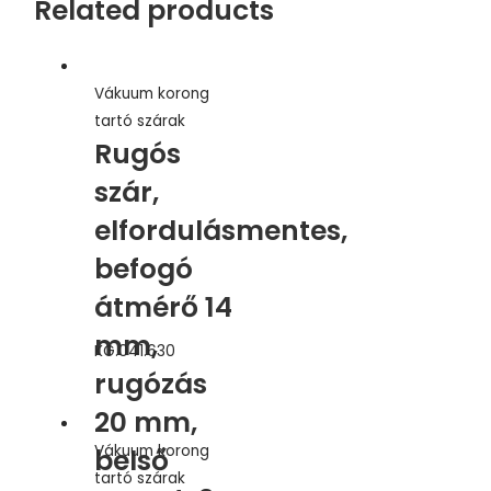
Related products
Vákuum korong
tartó szárak
Rugós
szár,
elfordulásmentes,
befogó
átmérő 14
mm,
KG.041.630
rugózás
20 mm,
Vákuum korong
belső
tartó szárak