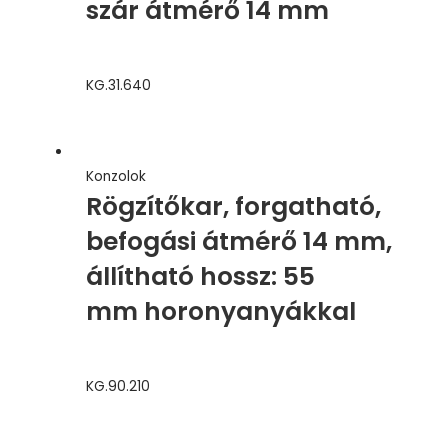
szár átmérő 14 mm
KG.31.640
Konzolok
Rögzítőkar, forgatható,
befogási átmérő 14 mm,
állítható hossz: 55
mm horonyanyákkal
KG.90.210