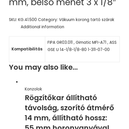
mm, belső menet 3 x 1/8″
SKU:
KG.41.500
Category:
Vákuum korong tartó szárak
Additional information
FIPA GR03.011 , Gimatic MFI-A71 , ASS
Kompatibilitás
GSE U 14-1/8-1/8-80 1-311-07-00
You may also like…
Konzolok
Rögzítőkar állítható
távolság, szorító átmérő
14 mm, állítható hossz:
55 mm horonyanyával