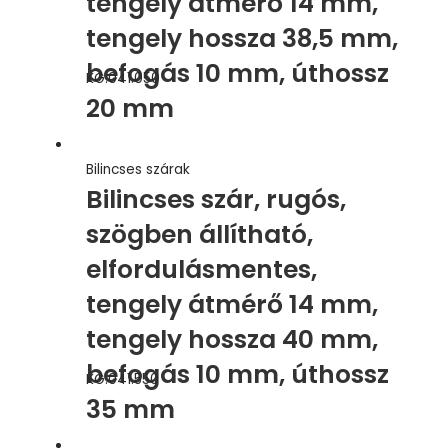
tengely átmérő 14 mm,
tengely hossza 38,5 mm,
befogás 10 mm, úthossz
KG.041.050
20 mm
Bilincses szárak
Bilincses szár, rugós,
szögben állítható,
elfordulásmentes,
tengely átmérő 14 mm,
tengely hossza 40 mm,
befogás 10 mm, úthossz
KG.041.550
35 mm