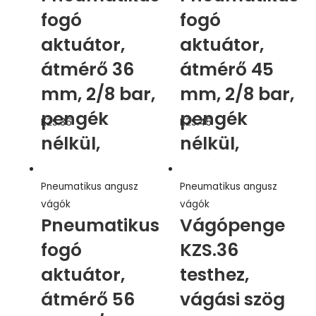
fogó
fogó
aktuátor,
aktuátor,
átmérő 36
átmérő 45
mm, 2/8 bar,
mm, 2/8 bar,
pengék
pengék
KZS.36
KZS.45
nélkül,
nélkül,
záróerő max
záróerő max
Pneumatikus angusz
Pneumatikus angusz
588N
1372N
vágók
vágók
Pneumatikus
Vágópenge
fogó
KZS.36
aktuátor,
testhez,
átmérő 56
vágási szög