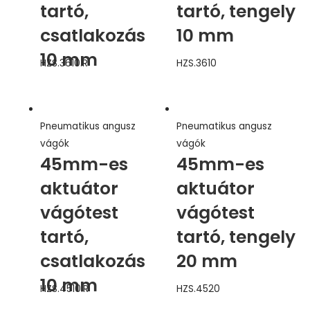
tartó,
tartó, tengely
csatlakozás
10 mm
10 mm
HZS.3610.R
HZS.3610
Pneumatikus angusz
Pneumatikus angusz
vágók
vágók
45mm-es
45mm-es
aktuátor
aktuátor
vágótest
vágótest
tartó,
tartó, tengely
csatlakozás
20 mm
10 mm
HZS.4510.R
HZS.4520