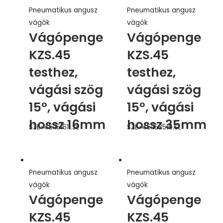
Pneumatikus angusz
Pneumatikus angusz
vágók
vágók
Vágópenge
Vágópenge
KZS.45
KZS.45
testhez,
testhez,
vágási szög
vágási szög
15°, vágási
15°, vágási
hossz 16mm
hossz 35mm
SZE-45.151611.SL
SZE-45.153516.SL
Pneumatikus angusz
Pneumatikus angusz
vágók
vágók
Vágópenge
Vágópenge
KZS.45
KZS.45