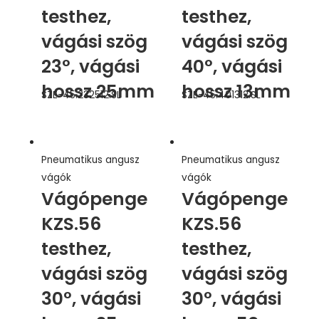
testhez,
testhez,
vágási szög
vágási szög
23°, vágási
40°, vágási
hossz 25mm
hossz 13mm
SZE-45.232512.SL
SZE-45.401312.SL
Pneumatikus angusz
Pneumatikus angusz
vágók
vágók
Vágópenge
Vágópenge
KZS.56
KZS.56
testhez,
testhez,
vágási szög
vágási szög
30°, vágási
30°, vágási