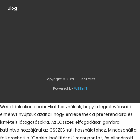
Blog
Copyright © 2026 | One1Parts
Powered by
WEBinIT
Weboldalunkon cookie-kat használunk, hogy a legrelevánsabb
élményt nyújtsuk azáltal, hogy emlékeznek a preferenciáira és
ismételt látogatásokra. Az „Összes elfogadása” gombra
kattintva hozzájárul az ÖSSZES süti használatához. Mindazonáltal
felkeresheti a "Cookie-beállítások" menüpontot, és ellenőrzött