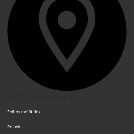
H-9800, Vasvár, Alkotmány u. 3/1/5
Felhasználói fiók
Rólunk