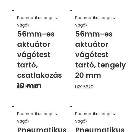
Pneumatikus angusz
Pneumatikus angusz
vágók
vágók
56mm-es
56mm-es
aktuátor
aktuátor
vágótest
vágótest
tartó,
tartó, tengely
csatlakozás
20 mm
10 mm
HZS.5610.R
HZS.5620
Pneumatikus angusz
Pneumatikus angusz
vágók
vágók
Pneumatikus
Pneumatikus