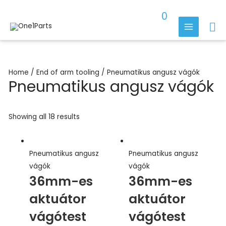
Skip
0
to
Se
content
MAIN
MENU
Home
/
End of arm tooling
/ Pneumatikus angusz vágók
Pneumatikus angusz vágók
Showing all 18 results
Pneumatikus angusz
Pneumatikus angusz
vágók
vágók
36mm-es
36mm-es
aktuátor
aktuátor
vágótest
vágótest