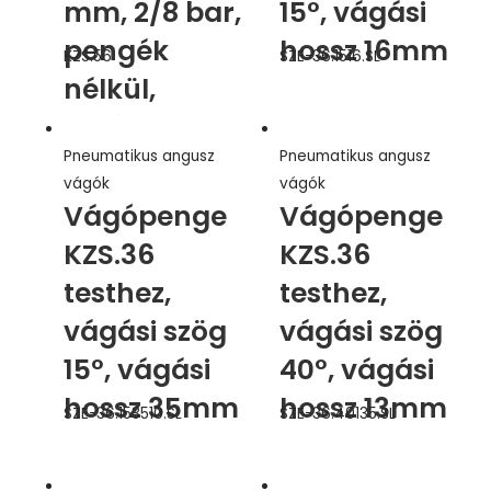
mm, 2/8 bar,
15°, vágási
pengék
hossz 16mm
KZS.56
SZE-36.1516.SL
nélkül,
záróerő max
Pneumatikus angusz
Pneumatikus angusz
2744N
vágók
vágók
Vágópenge
Vágópenge
KZS.36
KZS.36
testhez,
testhez,
vágási szög
vágási szög
15°, vágási
40°, vágási
hossz 35mm
hossz 13mm
SZE-36.153510.SL
SZE-36.40135.SL