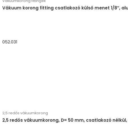
Vákuumkorong fittingek
Vákuum korong fitting csatlakozó külső menet 1/8″, a
052.031
2,5 redős vákuumkorong
2,5 redős vákuumkorong, D= 50 mm, csatlakozó nélkül,