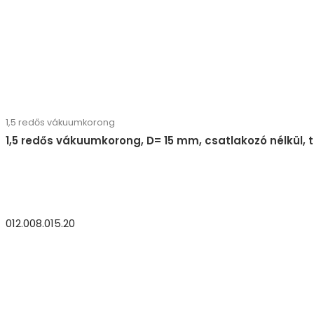
1,5 redős vákuumkorong
1,5 redős vákuumkorong, D= 15 mm, csatlakozó nélkül,
012.008.015.20