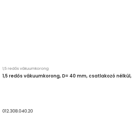
1,5 redős vákuumkorong
1,5 redős vákuumkorong, D= 40 mm, csatlakozó nélkül,
012.308.040.20