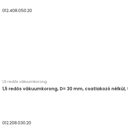
012.408.050.20
1,5 redős vákuumkorong
1,5 redős vákuumkorong, D= 30 mm, csatlakozó nélkül,
012.208.030.20