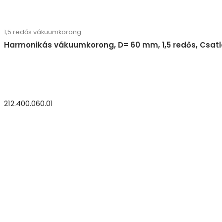
1,5 redős vákuumkorong
Harmonikás vákuumkorong, D= 60 mm, 1,5 redős, Csatla
212.400.060.01