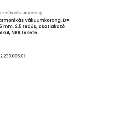
5 redős vákuumkorong
armonikás vákuumkorong, D=
,5 mm, 2,5 redős, csatlakozó
lkül, NBR fekete
2.230.006.01