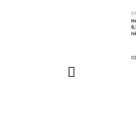
2,
H
6
né
02