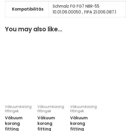
Schmalz FG FG7 NBR-55
Kompatibilitás
10.01.06.00050 , FIPA 21.006.087.1
You may also like…
Vákuumkorong
Vákuumkorong
Vákuumkorong
fittingek
fittingek
fittingek
Vákuum
Vákuum
Vákuum
korong
korong
korong
fitting
fitting
fitting