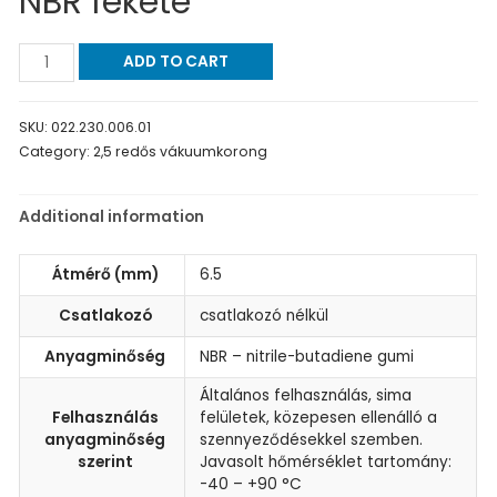
NBR fekete
ADD TO CART
SKU:
022.230.006.01
Category:
2,5 redős vákuumkorong
Additional information
Átmérő (mm)
6.5
Csatlakozó
csatlakozó nélkül
Anyagminőség
NBR – nitrile-butadiene gumi
Általános felhasználás, sima
Felhasználás
felületek, közepesen ellenálló a
anyagminőség
szennyeződésekkel szemben.
szerint
Javasolt hőmérséklet tartomány:
-40 – +90 °C