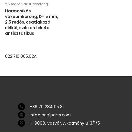
2,5 redős vákuumkorong
Harmonikás
vákuumkorong, D= 5 mm,
2,5 redős, csatlakozó
nélkül, szilikon fekete
antisztatikus
022.710.005.02A
+36 70 284 05 31
info@one1parts.com
H-9800, Vasvár, Alkotmány u. 3/1/5