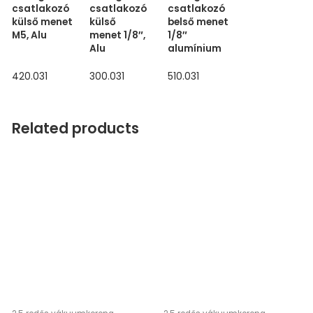
csatlakozó
csatlakozó
csatlakozó
külső menet
külső
belső menet
M5, Alu
menet 1/8″,
1/8″
Alu
alumínium
420.031
300.031
510.031
Related products