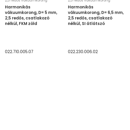
2,5 redős vákuumkorong
2,5 redős vákuumkorong
Harmonikás
Harmonikás
vákuumkorong, D= 5 mm,
vákuumkorong, D= 6,5 mm,
2,5 redős, csatlakozó
2,5 redős, csatlakozó
nélkül, FKM zöld
nélkül, SI átlátszó
022.710.005.07
022.230.006.02