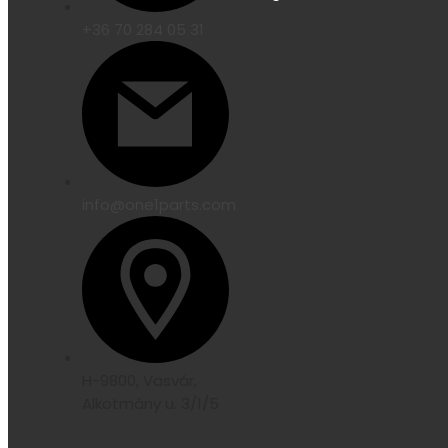
+36 70 284 05 31
info@one1parts.com
H-9800, Vasvár,
Alkotmány u. 3/1/5