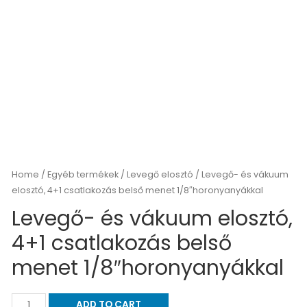
Home
/
Egyéb termékek
/
Levegő elosztó
/ Levegő- és vákuum
elosztó, 4+1 csatlakozás belső menet 1/8″horonyanyákkal
Levegő- és vákuum elosztó,
4+1 csatlakozás belső
menet 1/8″horonyanyákkal
ADD TO CART