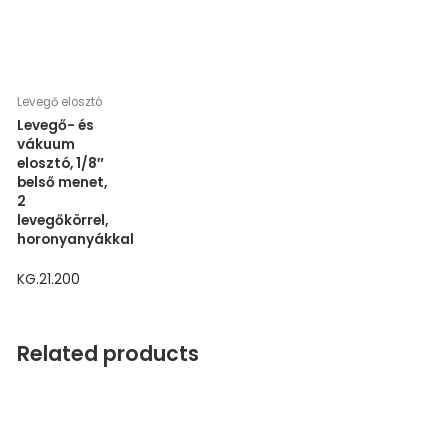
Levegő elosztó
Levegő- és
vákuum
elosztó, 1/8″
belső menet,
2
levegőkörrel,
horonyanyákkal
KG.21.200
Related products