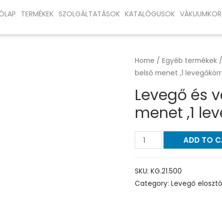
ÓLAP
TERMÉKEK
SZOLGÁLTATÁSOK
KATALÓGUSOK
VÁKUUMKOR
Home
/
Egyéb termékek
belső menet ,1 levegőkör
Levegő és v
menet ,1 le
ADD TO 
SKU:
KG.21.500
Category:
Levegő eloszt