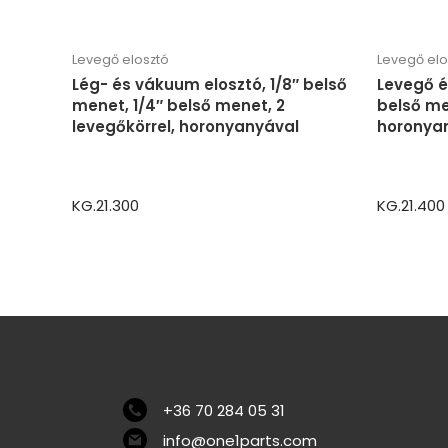
Levegő elosztó
Levegő elo
Lég- és vákuum elosztó, 1/8″ belső
Levegő é
menet, 1/4″ belső menet, 2
belső me
levegőkörrel, horonyanyával
horonya
KG.21.300
KG.21.400
+36 70 284 05 31
info@one1parts.com