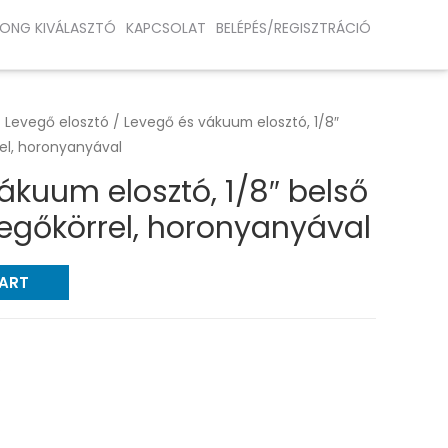
ONG KIVÁLASZTÓ
KAPCSOLAT
BELÉPÉS/REGISZTRÁCIÓ
/
Levegő elosztó
/ Levegő és vákuum elosztó, 1/8″
rel, horonyanyával
ákuum elosztó, 1/8″ belső
vegőkörrel, horonyanyával
CART
ó