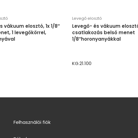
sztó
Levegő elosztó
s vákuum elosztó, 1x 1/8″
Levegő- és vákuum elosztó
net, 1 levegőkörrel,
csatlakozás belső menet
nyával
1/8″horonyanyákkal
KG.21.100
Felhasználói fiók