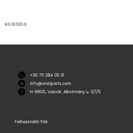
KG.10.510.G
+36 70 284 05 31
info@one1parts.com
H-9800, Vasvár, Alkotmány u. 3/1/5
Felhasználói fiók