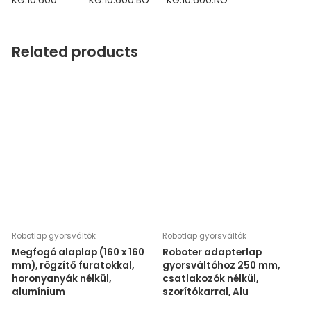
KG.10.600
KG.10.600.BO
KG.10.600.NO
Related products
Robotlap gyorsváltók
Robotlap gyorsváltók
Megfogó alaplap (160 x 160
Roboter adapterlap
mm), rögzítő furatokkal,
gyorsváltóhoz 250 mm,
horonyanyák nélkül,
csatlakozók nélkül,
alumínium
szorítókarral, Alu