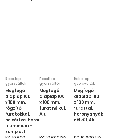
Robotlap
Robotlap
Robotlap
gyorsváltók
gyorsváltók
gyorsváltók
Megfogó
Megfogó
Megfogó
alaplap 100
alaplap 100
alaplap 100
x 100 mm,
x 100 mm,
x 100 mm,
rögzítő
furat nélkül,
furattal,
furatokkal,
Alu
horonyanyák
beleértve. horonyanyák,
nélkül, Alu
alumínium –
komplett