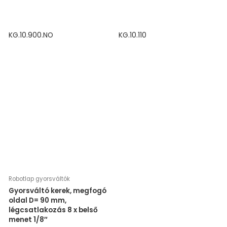
KG.10.900.NO
KG.10.110
Robotlap gyorsváltók
Gyorsváltó kerek, megfogó
oldal D= 90 mm,
légcsatlakozás 8 x belső
menet 1/8″