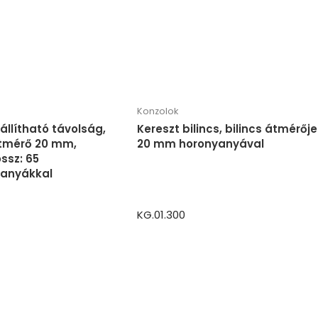
Konzolok
állítható távolság,
Kereszt bilincs, bilincs átmérője
tmérő 20 mm,
20 mm horonyanyával
ossz: 65
anyákkal
KG.01.300