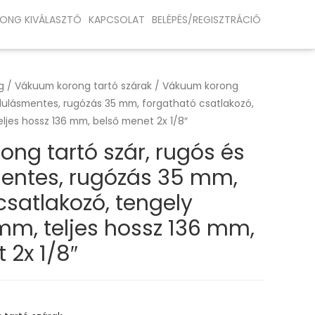
ONG KIVÁLASZTÓ
KAPCSOLAT
BELÉPÉS/REGISZTRÁCIÓ
g
/
Vákuum korong tartó szárak
/ Vákuum korong
ordulásmentes, rugózás 35 mm, forgatható csatlakozó,
ljes hossz 136 mm, belső menet 2x 1/8″
ng tartó szár, rugós és
mentes, rugózás 35 mm,
csatlakozó, tengely
m, teljes hossz 136 mm,
 2x 1/8″