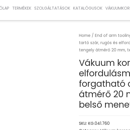
ÓLAP
TERMÉKEK
SZOLGÁLTATÁSOK
KATALÓGUSOK
VÁKUUMKOR
Home
/
End of arm toolin
tartó szár, rugós és elf
tengely átmérő 20 mm, te
Vákuum koro
elfordulás
forgatható 
átmérő 20 m
belső menet
SKU:
KG.041.760