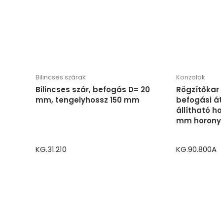
Bilincses szárak
Konzolok
Bilincses szár, befogás D= 20
Rögzítőkar 
mm, tengelyhossz 150 mm
befogási á
állítható h
mm horony
KG.31.210
KG.90.800A