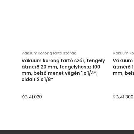
Vákuum korong tartó szárak
Vákuum kor
Vákuum korong tartó szár, tengely
Vákuum k
átmérő 20 mm, tengelyhossz 100
átmérő 1
mm, belső menet végén 1 x 1/4″,
mm, bels
oldalt 2 x 1/8″
KG.41.020
KG.41.300