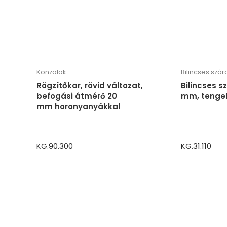
Konzolok
Bilincses szár
Rögzítőkar, rövid változat,
Bilincses s
befogási átmérő 20
mm, tenge
mm horonyanyákkal
KG.90.300
KG.31.110