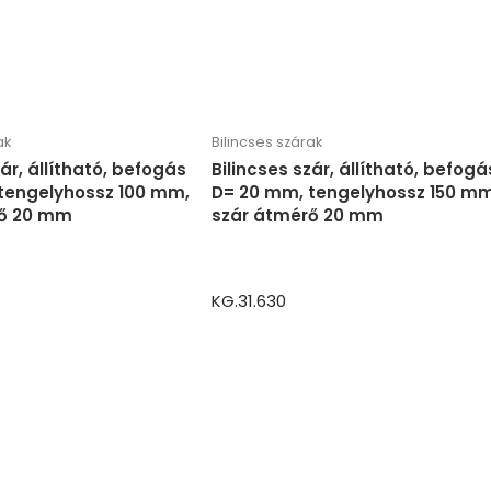
ak
Bilincses szárak
zár, állítható, befogás
Bilincses szár, állítható, befogá
tengelyhossz 100 mm,
D= 20 mm, tengelyhossz 150 mm
rő 20 mm
szár átmérő 20 mm
KG.31.630