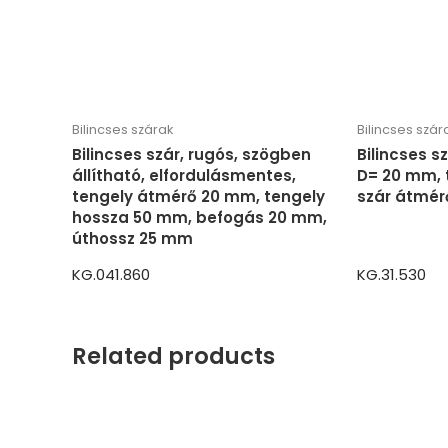
Bilincses szárak
Bilincses szár
Bilincses szár, rugós, szögben
Bilincses s
állítható, elfordulásmentes,
D= 20 mm, 
tengely átmérő 20 mm, tengely
szár átmé
hossza 50 mm, befogás 20 mm,
úthossz 25 mm
KG.041.860
KG.31.530
Related products