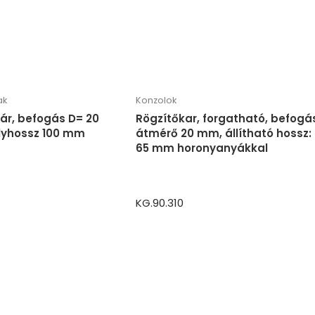
ak
Konzolok
zár, befogás D= 20
Rögzítőkar, forgatható, befogá
lyhossz 100 mm
átmérő 20 mm, állítható hossz:
65 mm horonyanyákkal
KG.90.310