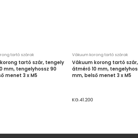
ong tartó szárak
Vákuum korong tartó szárak
orong tartó szár, tengely
Vákuum korong tartó szár,
0 mm, tengelyhossz 90
átmérő 10 mm, tengelyhos
ő menet 3 x M5
mm, belső menet 3 x M5
KG.41.200