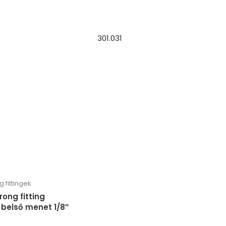
301.031
fittingek
ong fitting
 belső menet 1/8″