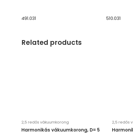
491.031
510.031
Related products
2,5 redős vákuumkorong
2,5 redős
Harmonikás vákuumkorong, D= 5
Harmoni