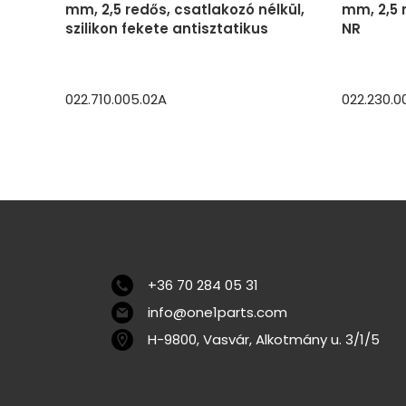
mm, 2,5 redős, csatlakozó nélkül,
mm, 2,5 
szilikon fekete antisztatikus
NR
022.710.005.02A
022.230.0
+36 70 284 05 31
info@one1parts.com
H-9800, Vasvár, Alkotmány u. 3/1/5