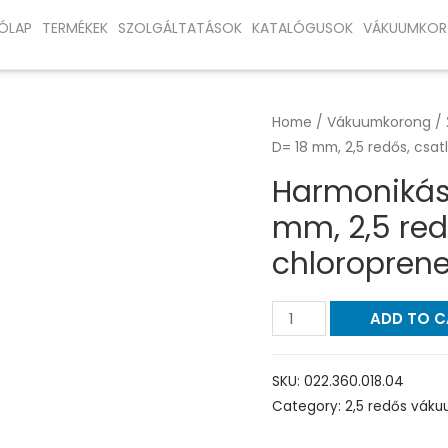
ÓLAP
TERMÉKEK
SZOLGÁLTATÁSOK
KATALÓGUSOK
VÁKUUMKOR
Home
/
Vákuumkorong
/
D= 18 mm, 2,5 redős, csat
Harmonikás
mm, 2,5 redő
chloropren
ADD TO 
SKU:
022.360.018.04
Category:
2,5 redős vák