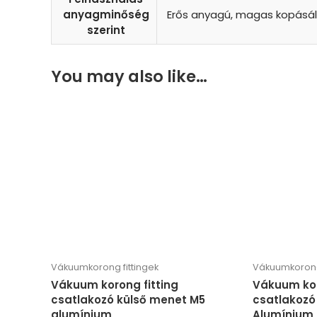
anyagminőség
Erős anyagú, magas kopásál
szerint
You may also like…
Vákuumkorong fittingek
Vákuumkorong 
Vákuum korong fitting
Vákuum kor
csatlakozó külső menet M5
csatlakozó 
alumínium
Alumínium