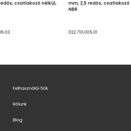
redős, csatlakozó nélkül,
mm, 2,5 redős, csatlakozó 
NBR
06.03
022.710.005.01
Felhasználói fiók
Rólunk
Blog