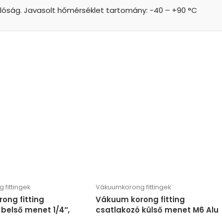
lóság. Javasolt hőmérséklet tartomány: -40 – +90 °C
fittingek
Vákuumkorong fittingek
ong fitting
Vákuum korong fitting
belső menet 1/4″,
csatlakozó külső menet M6 Alu