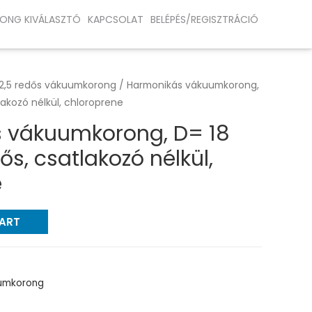
ONG KIVÁLASZTÓ
KAPCSOLAT
BELÉPÉS/REGISZTRÁCIÓ
2,5 redős vákuumkorong
/ Harmonikás vákuumkorong,
lakozó nélkül, chloroprene
 vákuumkorong, D= 18
s, csatlakozó nélkül,
e
CART
uumkorong