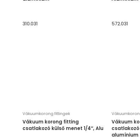
310.031
572.031
Vákuumkorong fittingek
Vákuumkorong 
Vákuum korong fitting
Vákuum kor
csatlakozó külső menet 1/4″, Alu
csatlakozó
alumínium