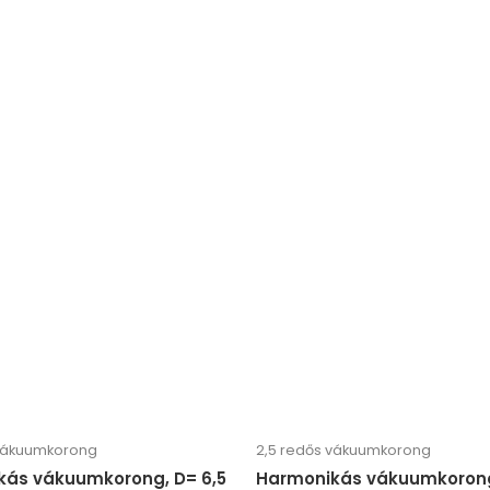
 vákuumkorong
2,5 redős vákuumkorong
kás vákuumkorong, D= 6,5
Harmonikás vákuumkorong