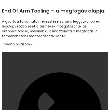
End Of Arm Tooling – a megfogás alapjai
A gyártási folyamatok fejlesztése során a leggyakoribb és
legalapvetőbb eset a termékek mozgatásának az
automatizálása, melynek kulcsmozzanata a megfogás. A
termékek stabil megfogásának két fő,
Tovább olvasom »